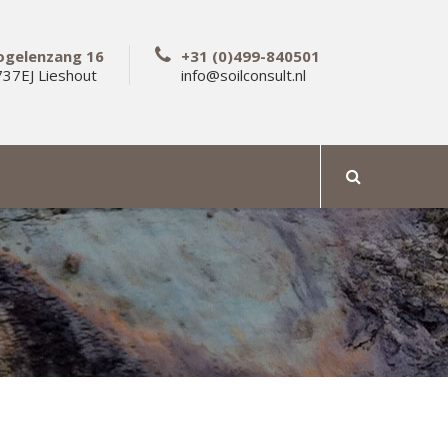
ogelenzang 16
+31 (0)499-840501
37EJ Lieshout
info@soilconsult.nl