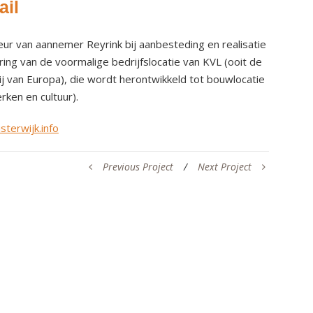
ail
seur van aannemer Reyrink bij aanbesteding en realisatie
ng van de voormalige bedrijfslocatie van KVL (ooit de
ij van Europa), die wordt herontwikkeld tot bouwlocatie
ken en cultuur).
sterwijk.info
Previous Project
/
Next Project