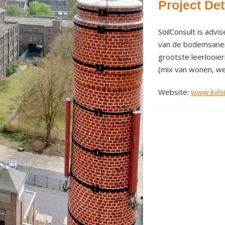
Project Det
SoilConsult is advi
van de bodemsaneri
grootste leerlooier
(mix van wonen, wer
Website:
www.kvloi