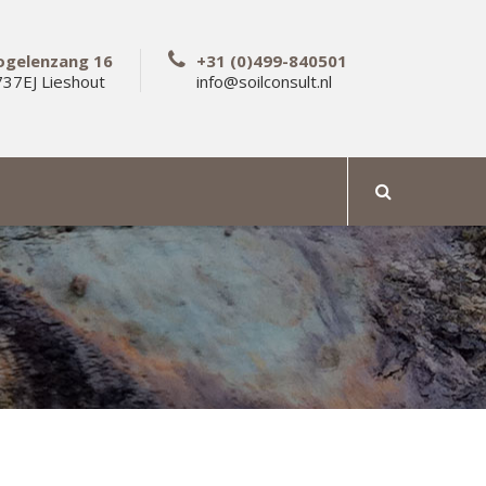
ogelenzang 16
+31 (0)499-840501
37EJ Lieshout
info@soilconsult.nl